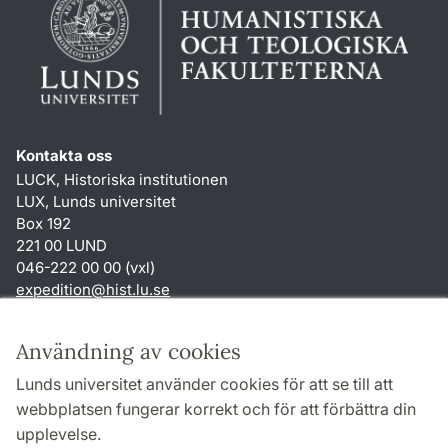
Kontakta oss
LUCK, Historiska institutionen
LUX, Lunds universitet
Box 192
221 00 LUND
046-222 00 00 (vxl)
expedition
@
hist.lu
.
se
Genvägar
Användning av cookies
Om webbplatsen och cookies
Lunds universitet använder cookies för att se till att
Behandling av personuppgifter
webbplatsen fungerar korrekt och för att förbättra din
Tillgänglighetsredogörelse
upplevelse.