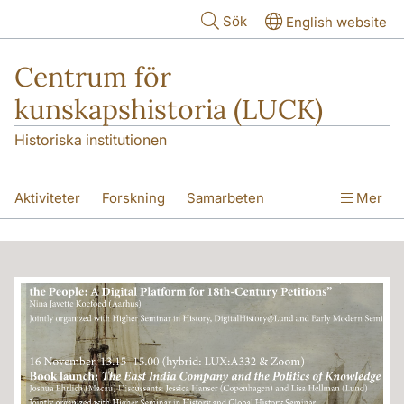
Hoppa till huvudinnehåll
Sök
English website
Centrum för
kunskapshistoria (LUCK)
Historiska institutionen
Aktiviteter
Forskning
Samarbeten
Mer
Gästforskarprogram
Kurser
Om